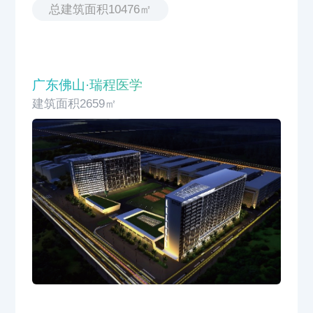
总建筑面积10476㎡
广东佛山·瑞程医学
建筑面积2659㎡