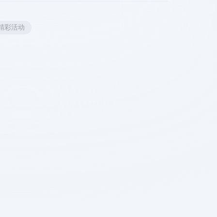
精彩活动
关于我们
0755-26412015、
18123738395
enquiry@regengeek.com
总部：嘉兴市海宁市鹃湖科技