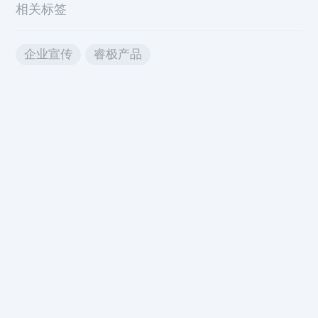
相关标签
企业宣传
睿极产品
应用方案
产品及服务
资讯动态
关于我们
中科睿极诚邀您一同探索
干细胞与外泌体的无限可能