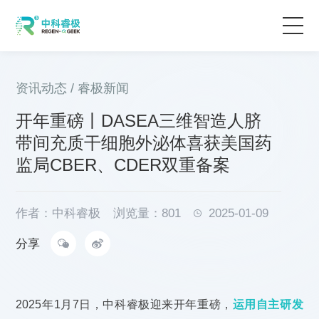
首页
资讯动态
/
睿极新闻
应用方案
开年重磅丨DASEA三维智造人脐
带间充质干细胞外泌体喜获美国药
产品及服务
监局CBER、CDER双重备案
资讯动态
作者：中科睿极
浏览量：801
2025-01-09
分享
关于我们
2025年1月7日，中科睿极迎来开年重磅，
运用自主研发