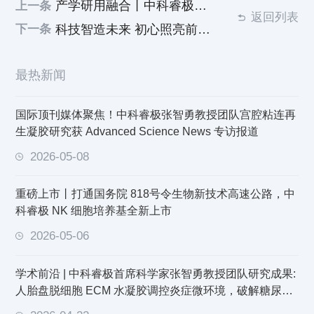
产学研用融合丨中科睿极与漳州市医院揭榜挂帅共促再生医学成果转化
上一条
返回列表
科技智造未来 初心照亮前路 —— 中科睿极创新引领2024回顾
下一条
最热新闻
国际顶刊媒体聚焦！中科睿极张智勇教授团队宫腔粘连再
生凝胶研究获 Advanced Science News 专访报道
2026-05-08
重磅上市丨打通国务院 818号令生物新技术高速公路，中
科睿极 NK 细胞培养基全新上市
2026-05-06
学术前沿 | 中科睿极首席科学家张智勇教授团队研究成果:
人胎盘脱细胞 ECM 水凝胶调控炎症微环境，破解糖尿病
难愈创面修复难题